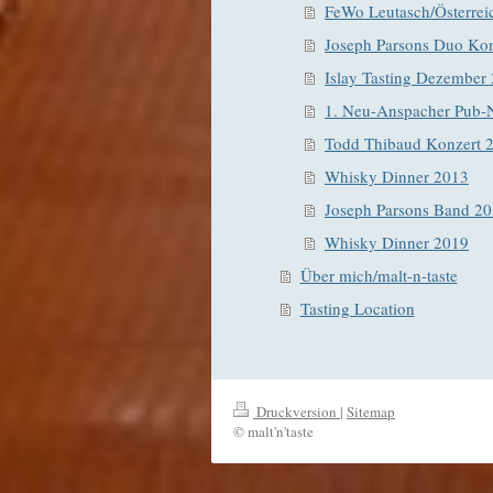
FeWo Leutasch/Österrei
Joseph Parsons Duo Ko
Islay Tasting Dezember
1. Neu-Anspacher Pub-
Todd Thibaud Konzert 
Whisky Dinner 2013
Joseph Parsons Band 2
Whisky Dinner 2019
Über mich/malt-n-taste
Tasting Location
Druckversion
|
Sitemap
© malt'n'taste