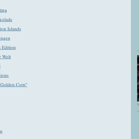
ting
kolade
ion Islands
ungen
s Edition
r Welt
y
tions
 Golden Corn"
N
en