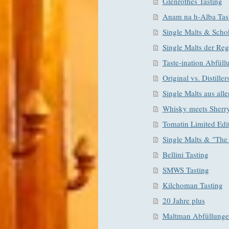
Glenrothes Tasting
Anam na h-Alba Tas
Single Malts & Scho
Single Malts der Reg
Taste-ination Abfüll
Original vs. Distiller
Single Malts aus alle
Whisky meets Sherr
Tomatin Limited Edi
Single Malts & "The
Bellini Tasting
SMWS Tasting
Kilchoman Tasting
20 Jahre plus
Maltman Abfüllung