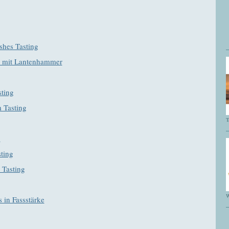
hes Tasting
d mit Lantenhammer
ting
 Tasting
T
2
ting
 Tasting
W
 in Fassstärke