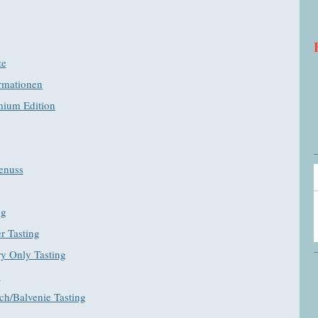
ze
ormationen
mium Edition
enuss
ng
 Tasting
ery Only Tasting
5
ch/Balvenie Tasting