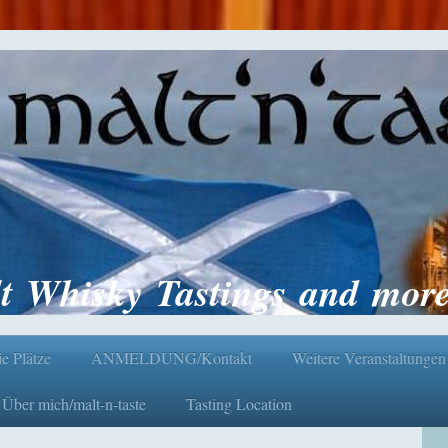
t Whisky Tastings and more.
ie Plätze
ANMELDUNG/Kontakt
Weitere Veranstaltungen
Über mich/malt-n-taste
Tasting Location