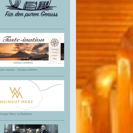
aste-ination - Genuss erleben
eingut Merz in Roxheim