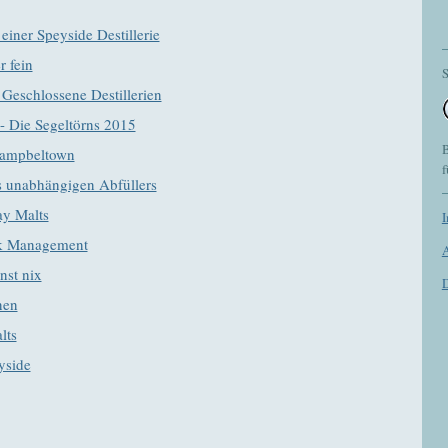
einer Speyside Destillerie
r fein
S
 Geschlossene Destillerien
 - Die Segeltörns 2015
B
 Campbeltown
f
s unabhängigen Abfüllers
ay Malts
sk Management
nst nix
D
nen
lts
yside