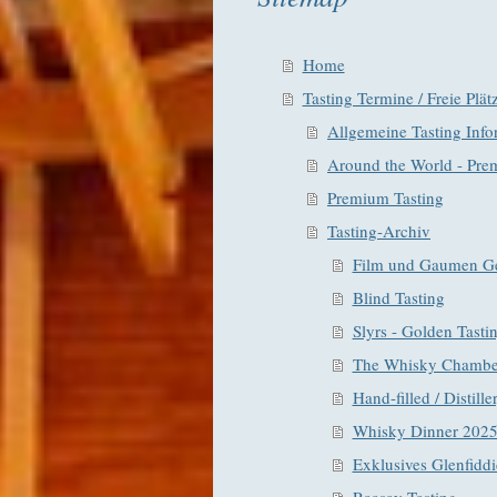
Home
Tasting Termine / Freie Plät
Allgemeine Tasting Inf
Around the World - Pre
Premium Tasting
Tasting-Archiv
Film und Gaumen G
Blind Tasting
Slyrs - Golden Tasti
The Whisky Chamber
Hand-filled / Distill
Whisky Dinner 202
Exklusives Glenfiddi
Raasay Tasting