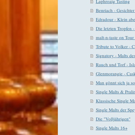
Laphroaig Tasting
Benriach - Gesichter 
Edradour - Klein abe
Die letzten Tropfen -
malt-n-taste on Tour
Tribute to Volker -
Signatory - Malts de
Rauch und Torf - Isl
Glenmorangie - Ca
Man gönnt sich ja so
Single Malts & Prali
Klassische Single Ma
Single Malts der Spe
Die "Volljährigen"
Single Malts 16+