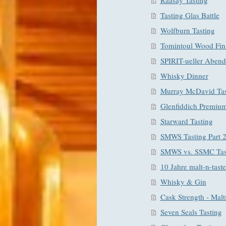
Tasting Glas Battle
Wolfburn Tasting
Tomintoul Wood Fins
SPIRIT-ueller Aben
Whisky Dinner
Murray McDavid Tas
Glenfiddich Premium
Starward Tasting
SMWS Tasting Part 
SMWS vs. SSMC Tas
10 Jahre malt-n-taste
Whisky & Gin
Cask Strength - Malts
Seven Seals Tasting