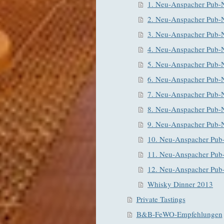
1. Neu-Anspacher Pub-
2. Neu-Anspacher Pub-
3. Neu-Anspacher Pub-
4. Neu-Anspacher Pub-
5. Neu-Anspacher Pub-
6. Neu-Anspacher Pub-
7. Neu-Anspacher Pub-
8. Neu-Anspacher Pub-
9. Neu-Anspacher Pub-
10. Neu-Anspacher Pub
11. Neu-Anspacher Pub
12. Neu-Anspacher Pub
Whisky Dinner 2013
Private Tastings
B&B-FeWO-Empfehlungen