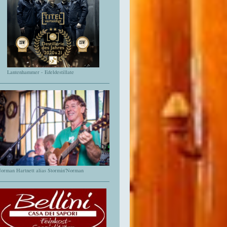
Lantenhammer - Edeldestillate
orman Hartnett alias Stormin'Norman