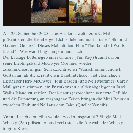
Am 25. September 2025 ist es wieder soweit - zum 9. Mal
präsentieren die Kronberger Lichtspiele und malt-n-taste "Film und
Gaumen Genuss". Dieses Mal mit dem Film "The Ballad of Wallis
Island" : Was war, klingt lange in uns nach.
Der kauzige Lotteriegewinner Charles (Tim Key) träumt davon,
seine Lieblingsband McGwyer Mortimer wieder
zusammenzubringen. Sein exzentrischer Wunsch nimmt endlich
Gestalt an, als die zerstrittenen Bandmitglieder und ehemaligen
Liebhaber Herb McGwyer (Tom Basden) und Nell Mortimer (Carey
Mulligan) zustimmen, ein Privatkonzert auf der abgelegenen Insel
Wallis Island zu spielen. Doch unausgesprochene verletzte Gefühle
und die Erinnerung an vergangene Zeiten bringen die Mini-Reunion
zwischen Herb und Nell aus dem Takt. (Quelle: Verleih)
Vor und nach dem Film werden wieder insgesamt 3 Single Malt
Whisky (2cl) präsentiert und verkostet - die Auswahl der Whisky
folgt in Kürze.